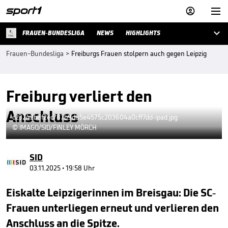



FRAUEN-BUNDESLIGA
NEWS
HIGHLIGHTS
Frauen-Bundesliga
>
Freiburgs Frauen stolpern auch gegen Leipzig
Freiburg verliert den
Anschluss
c23242b8f2ec787b9d65e4575c203604a0cff7dd-ipad.jpg
© IMAGO/SID/FINLEY MÖRCH
SID
03.11.2025 • 19:58 Uhr
Eiskalte Leipzigerinnen im Breisgau: Die SC-
Frauen unterliegen erneut und verlieren den
Anschluss an die Spitze.