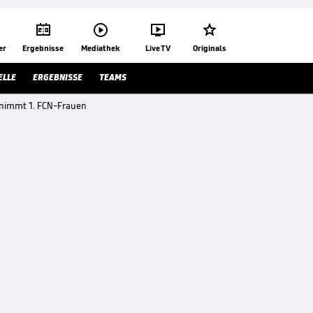




er
Ergebnisse
Mediathek
Live TV
Originals
ELLE
ERGEBNISSE
TEAMS
rnimmt 1. FCN-Frauen