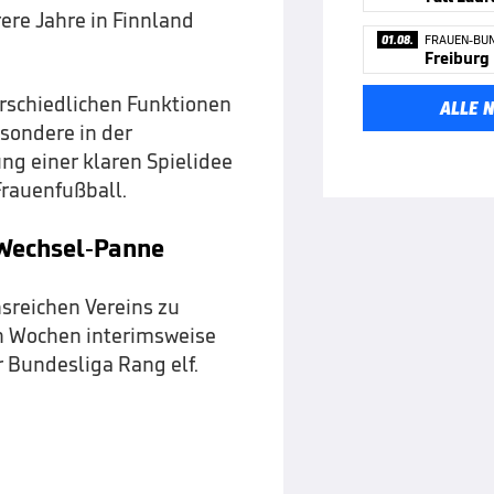
rere Jahre in Finnland
01.08.
FRAUEN-BUN
Freiburg 
rschiedlichen Funktionen
ALLE 
esondere in der
ng einer klaren Spielidee
Frauenfußball.
e Wechsel-Panne
onsreichen Vereins zu
en Wochen interimsweise
r Bundesliga Rang elf.