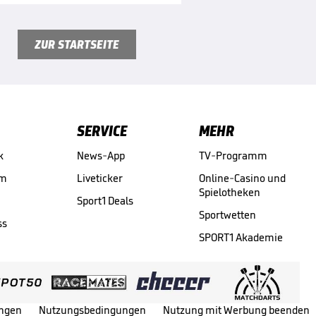
ZUR STARTSEITE
SERVICE
MEHR
k
News-App
TV-Programm
am
Liveticker
Online-Casino und
Spielotheken
Sport1 Deals
Sportwetten
ss
SPORT1 Akademie
ungen
Nutzungsbedingungen
Nutzung mit Werbung beenden