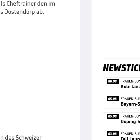
ls Cheftrainer den im
s Oostendorp ab.
NEWSTIC
06.08.
FRAUEN-BU
Köln lan
05.08.
FRAUEN-BU
Bayern-S
05.08.
FRAUEN-BU
03.08.
FRAUEN-BU
en des Schweizer