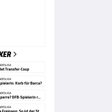
KER

NDESLIGA
det Transfer-Coup
NDESLIGA
pielerin: Korb für Barca?
NDESLIGA
Doping-Sperre? DFB-Spielerin reagiert
NDESLIGA
Fall Laura Freigang: So ist der Stand