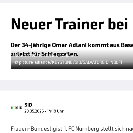
Neuer Trainer bei
Der 34-jährige Omar Adlani kommt aus Basel
zuletzt für Schlagzeilen.
Neuer FCN-Coach: Omar Adlani
© picture-alliance/KEYSTONE/SID/SALVATORE DI NOLFI
SID
20.05.2026 • 14:18 Uhr
Frauen-Bundesligist 1. FC Nürnberg stellt sich n