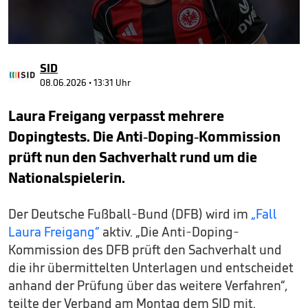
0
seconds
SID
of
2
08.06.2026 • 13:31 Uhr
minutes,
34
Laura Freigang verpasst mehrere
seconds
Dopingtests. Die Anti-Doping-Kommission
prüft nun den Sachverhalt rund um die
Nationalspielerin.
Der Deutsche Fußball-Bund (DFB) wird im
„Fall
Laura Freigang“
aktiv. „Die Anti-Doping-
Kommission des DFB prüft den Sachverhalt und
die ihr übermittelten Unterlagen und entscheidet
anhand der Prüfung über das weitere Verfahren“,
teilte der Verband am Montag dem SID mit.