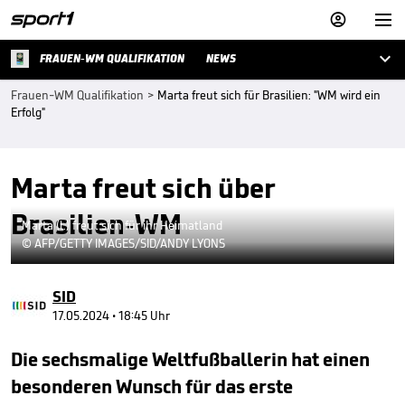



FRAUEN-WM QUALIFIKATION
NEWS
Frauen-WM Qualifikation
>
Marta freut sich für Brasilien: "WM wird ein
Erfolg"
Marta freut sich über
Brasilien-WM
Marta (l.) freut sich für ihr Heimatland
© AFP/GETTY IMAGES/SID/ANDY LYONS
SID
17.05.2024 • 18:45 Uhr
Die sechsmalige Weltfußballerin hat einen
besonderen Wunsch für das erste