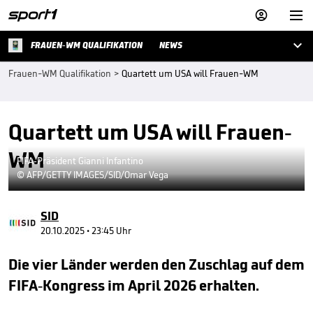



FRAUEN-WM QUALIFIKATION
NEWS
Frauen-WM Qualifikation
>
Quartett um USA will Frauen-WM
Quartett um USA will Frauen-
WM
FIFA-Präsident Gianni Infantino
© AFP/GETTY IMAGES/SID/Omar Vega
SID
20.10.2025 • 23:45 Uhr
Die vier Länder werden den Zuschlag auf dem
FIFA-Kongress im April 2026 erhalten.