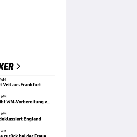
KER

N WM
t Veit aus Frankfurt
N WM
Wück treibt WM-Vorbereitung voran
N WM
deklassiert England
N WM
Nordkorea zurück bei der Frauen-WM