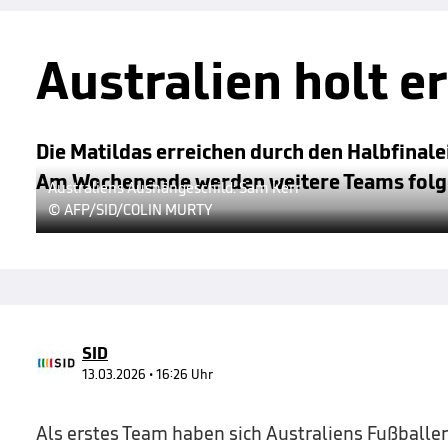
Australien holt e
Die Matildas erreichen durch den Halbfinale
Am Wochenende werden weitere Teams folg
Australiens Aushängeschild: Sam Kerr
© AFP/SID/COLIN MURTY
SID
13.03.2026 • 16:26 Uhr
Als erstes Team haben sich Australiens Fußballer