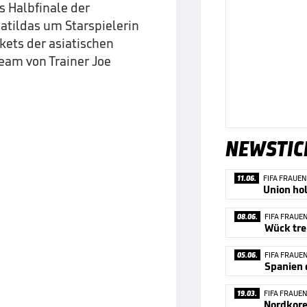
ns Halbfinale der
atildas um Starspielerin
kets der asiatischen
eam von Trainer Joe
NEWSTIC
11.06.
FIFA FRAUE
Union hol
08.06.
FIFA FRAUE
05.06.
FIFA FRAUE
Spanien 
19.03.
FIFA FRAUE