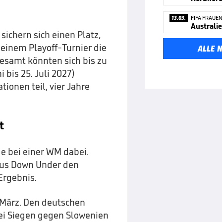
13.03.
FIFA FRAUE
Australi
sichern sich einen Platz,
 einem Playoff-Turnier die
ALLE 
gesamt könnten sich bis zu
bis 25. Juli 2027)
tionen teil, vier Jahre
t
e bei einer WM dabei.
aus Down Under den
Ergebnis.
g März. Den deutschen
wei Siegen gegen Slowenien