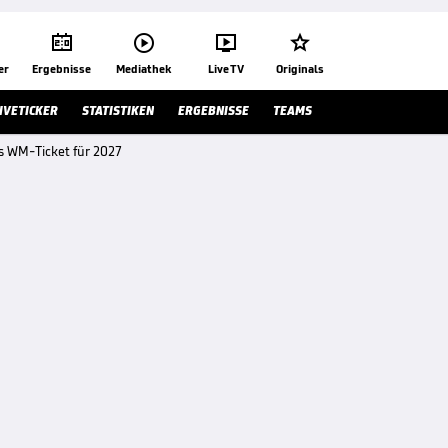




er
Ergebnisse
Mediathek
Live TV
Originals
IVETICKER
STATISTIKEN
ERGEBNISSE
TEAMS
es WM-Ticket für 2027