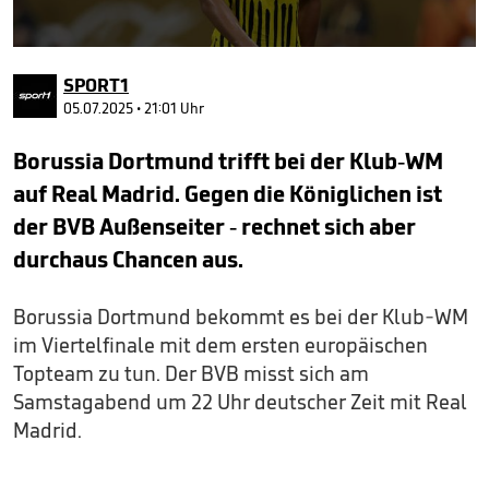
0
seconds
SPORT1
of
1
05.07.2025 • 21:01 Uhr
minute,
1
Borussia Dortmund trifft bei der Klub-WM
second
auf Real Madrid. Gegen die Königlichen ist
der BVB Außenseiter - rechnet sich aber
durchaus Chancen aus.
Borussia Dortmund bekommt es bei der Klub-WM
im Viertelfinale mit dem ersten europäischen
Topteam zu tun. Der BVB misst sich am
Samstagabend um 22 Uhr deutscher Zeit mit Real
Madrid.