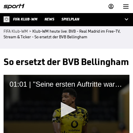



FIFA KLUB-WM
NEWS
SPIELPLAN
FIFA Klub-WM
>
Klub-WM heute live: BVB - Real Madrid im Free-TV,
Stream & Ticker - So ersetzt der BVB Bellingham
So ersetzt der BVB Bellingham
01:01 | "Seine ersten Auftritte waren schon beeindruckend"