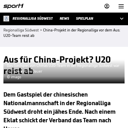



REGIONALLIGA SÜDWEST
NEWS
SPIELPLAN
Regionalliga Südwest
>
China-Projekt in der Regionalliga vor dem Aus:
U20-Team reist ab
Aus für China-Projekt? U20
Das Gastspiel von Chinas U20-Team in der Regionalliga Südwest war
reist ab
nur von kurzer Dauer
© imago
Dem Gastspiel der chinesischen
Nationalmannschaft in der Regionalliga
Südwest droht ein jähes Ende. Nach einem
Eklat schickt der Verband das Team nach