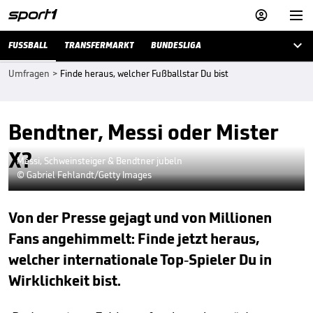



FUSSBALL
TRANSFERMARKT
BUNDESLIGA
Umfragen
>
Finde heraus, welcher Fußballstar Du bist
Bendtner, Messi oder Mister
X?
Messi, Schweinsteiger & Bendtner jubeln
© Gabriel Fehlandt/Getty Images
Von der Presse gejagt und von Millionen
Fans angehimmelt: Finde jetzt heraus,
welcher internationale Top-Spieler Du in
Wirklichkeit bist.