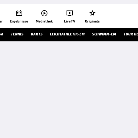




er
Ergebnisse
Mediathek
Live TV
Originals
GA
TENNIS
DARTS
LEICHTATHLETIK-EM
SCHWIMM-EM
TOUR D