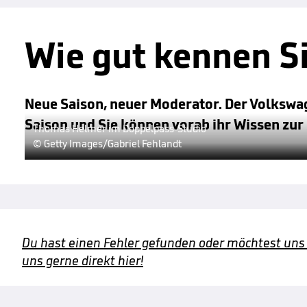
Wie gut kennen S
Neue Saison, neuer Moderator. Der Volkswa
Saison und Sie können vorab ihr Wissen zur
Thomas Helmer im Doppelpass-Studio
© Getty Images/Gabriel Fehlandt
Du hast einen Fehler gefunden oder möchtest uns
uns gerne direkt hier!