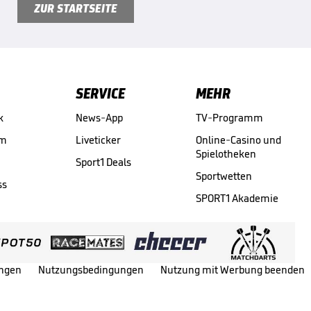
ZUR STARTSEITE
SERVICE
MEHR
k
News-App
TV-Programm
am
Liveticker
Online-Casino und
Spielotheken
Sport1 Deals
Sportwetten
ss
SPORT1 Akademie
ungen
Nutzungsbedingungen
Nutzung mit Werbung beenden