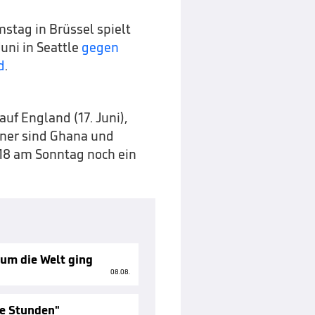
stag in Brüssel spielt
uni in Seattle
gegen
d
.
auf England (17. Juni),
egner sind Ghana und
018 am Sonntag noch ein
 um die Welt ging
08.08.
me Stunden"