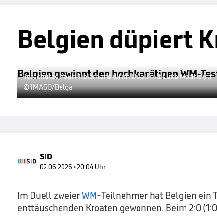
Belgien düpiert 
Belgien gewinnt den hochkarätigen WM-Test
Torschütze Youri Tielemans (l.) im Duell mit Luka Modric (r.)
© IMAGO/Belga
SID
02.06.2026 • 20:04 Uhr
Im Duell zweier
WM
-Teilnehmer hat Belgien ein T
enttäuschenden Kroaten gewonnen. Beim 2:0 (1:0) 