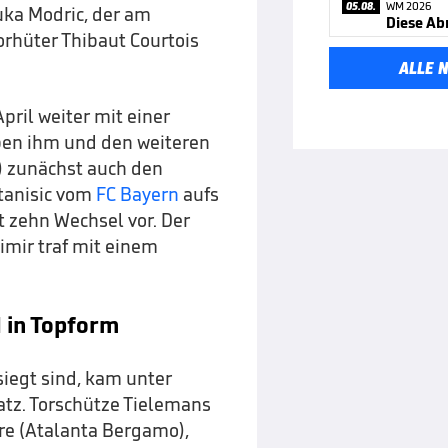
05.08.
WM 2026
uka Modric, der am
Diese Ab
rhüter Thibaut Courtois
ALLE 
pril weiter mit einer
eben ihm und den weiteren
2) zunächst auch den
tanisic vom
FC Bayern
aufs
 zehn Wechsel vor. Der
mir traf mit einem
M in Topform
siegt sind, kam unter
atz. Torschütze Tielemans
ere (Atalanta Bergamo),