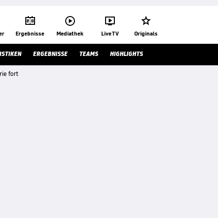




er
Ergebnisse
Mediathek
Live TV
Originals
ISTIKEN
ERGEBNISSE
TEAMS
HIGHLIGHTS
ie fort