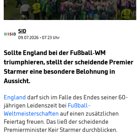
0
seconds
SID
of
3
09.07.2026 • 07:23 Uhr
minutes,
19
Sollte England bei der Fußball-WM
seconds
triumphieren, stellt der scheidende Premier
Starmer eine besondere Belohnung in
Aussicht.
England
darf sich im Falle des Endes seiner 60-
jährigen Leidenszeit bei
Fußball-
Weltmeisterschaften
auf einen zusätzlichen
Feiertag freuen. Das ließ der scheidende
Premierminister Keir Starmer durchblicken.