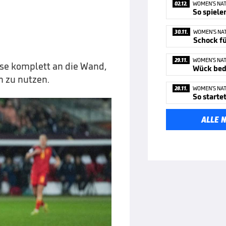
02.12.
WOMEN’S NAT
30.11.
WOMEN’S NA
Schock fü
29.11.
WOMEN’S NAT
ise komplett an die Wand,
Wück bedi
n zu nutzen.
28.11.
WOMEN’S NAT
So starte
ALLE 