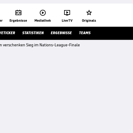




er
Ergebnisse
Mediathek
Live TV
Originals
VETICKER
STATISTIKEN
ERGEBNISSE
TEAMS
 verschenken Sieg im Nations-League-Finale