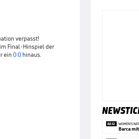
uation verpasst!
im Final-Hinspiel der
r ein
0:0
hinaus.
NEWSTIC
02.12.
WOMEN’S NAT
Barca mit