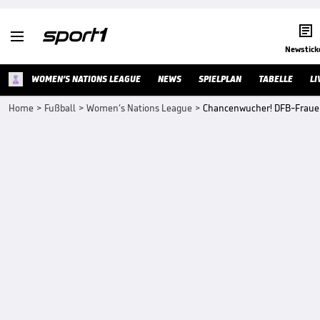


Newstick
WOMEN’S NATIONS LEAGUE
NEWS
SPIELPLAN
TABELLE
LI
Home
>
Fußball
>
Women’s Nations League
>
Chancenwucher! DFB-Frauen