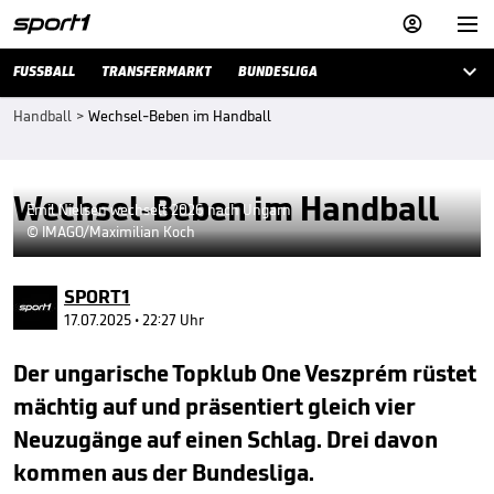



FUSSBALL
TRANSFERMARKT
BUNDESLIGA
Handball
>
Wechsel-Beben im Handball
Wechsel-Beben im Handball
Emil Nielsen wechselt 2026 nach Ungarn
© IMAGO/Maximilian Koch
SPORT1
17.07.2025 • 22:27 Uhr
Der ungarische Topklub One Veszprém rüstet
mächtig auf und präsentiert gleich vier
Neuzugänge auf einen Schlag. Drei davon
kommen aus der Bundesliga.