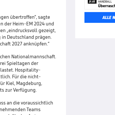
21.07.
HANDBALL
Überrasc
ngen übertroffen“, sagte
ALLE 
gen der Heim-EM 2024 und
n „eindrucksvoll gezeigt,
 in Deutschland prägen.
chaft 2027 anknüpfen.“
tschen Nationalmannschaft.
rei Spieltagen der
astet. Hospitality-
lich. Für die nicht-
ür Kiel, Magdeburg,
ts zur Verfügung.
ss an die voraussichtlich
eilnehmenden Teams