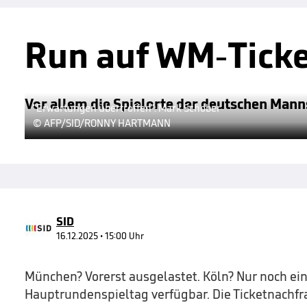
Run auf WM-Ticke
Vor allem die Spielorte der deutschen Mann
"Erwartungen übertroffen": Mark Schober
© AFP/SID/RONNY HARTMANN
SID
16.12.2025 • 15:00 Uhr
München? Vorerst ausgelastet. Köln? Nur noch ei
Hauptrundenspieltag verfügbar. Die Ticketnachfra