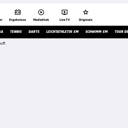




er
Ergebnisse
Mediathek
Live TV
Originals
GA
TENNIS
DARTS
LEICHTATHLETIK-EM
SCHWIMM-EM
TOUR D
auft