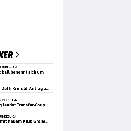
KER

BUNDESLIGA
ball benennt sich um
Handball-Zoff: Krefeld-Antrag abgewiesen
BUNDESLIGA
g landet Transfer-Coup
UNDESLIGA
Golla hat mit neuem Klub Großes vor