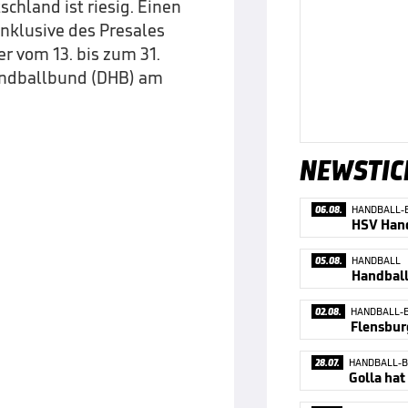
hland ist riesig. Einen
inklusive des Presales
er vom 13. bis zum 31.
Handballbund (DHB) am
NEWSTIC
06.08.
HANDBALL-
HSV Hand
05.08.
HANDBALL
02.08.
HANDBALL-
Flensbur
28.07.
HANDBALL-B