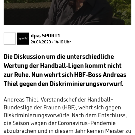
0
seconds
dpa
,
SPORT1
of
1
24.04.2020 • 14:16 Uhr
minute,
2
Die Diskussion um die unterschiedliche
seconds
Wertung der Handball-Ligen kommt nicht
zur Ruhe. Nun wehrt sich HBF-Boss Andreas
Thiel gegen den Diskriminierungsvorwurf.
Andreas Thiel, Vorstandschef der Handball-
Bundesliga der Frauen (HBF), wehrt sich gegen
Diskriminierungsvorwürfe. Nach dem Entschluss,
die Saison wegen der Coronavirus-Pandemie
abzubrechen und in diesem Jahr keinen Meister zu