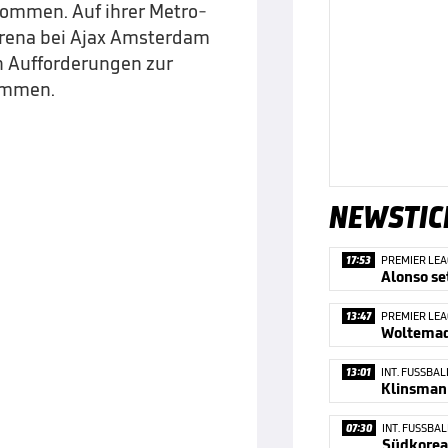
ommen. Auf ihrer Metro-
Arena bei Ajax Amsterdam
n Aufforderungen zur
ommen.
NEWSTIC
17:53
PREMIER LE
13:47
PREMIER LE
Woltemad
13:01
INT. FUSSBAL
07:30
INT. FUSSBAL