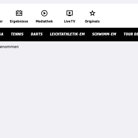




er
Ergebnisse
Mediathek
Live TV
Originals
GA
TENNIS
DARTS
LEICHTATHLETIK-EM
SCHWIMM-EM
TOUR D
stgenommen