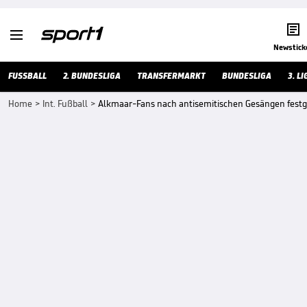


Newstick
FUSSBALL
2. BUNDESLIGA
TRANSFERMARKT
BUNDESLIGA
3. LI
Home
>
Int. Fußball
>
Alkmaar-Fans nach antisemitischen Gesängen fe