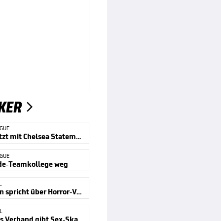
KER

AGUE
Alonso setzt mit Chelsea Statement
AGUE
e-Teamkollege weg
L
Klinsmann spricht über Horror-Verletzung
L
Südkoreas Verband gibt Sex-Skandal zu