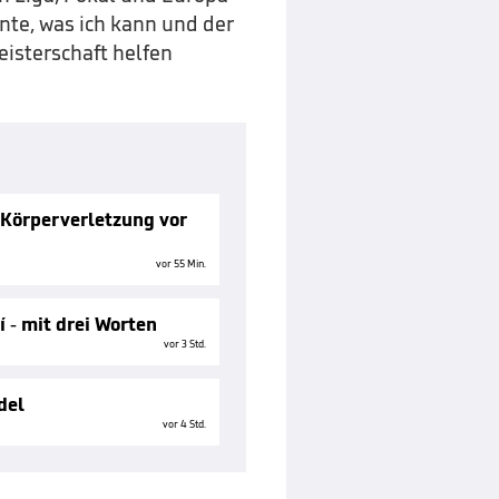
nte, was ich kann und der
isterschaft helfen
Körperverletzung vor
vor 55 Min.
í - mit drei Worten
vor 3 Std.
del
vor 4 Std.