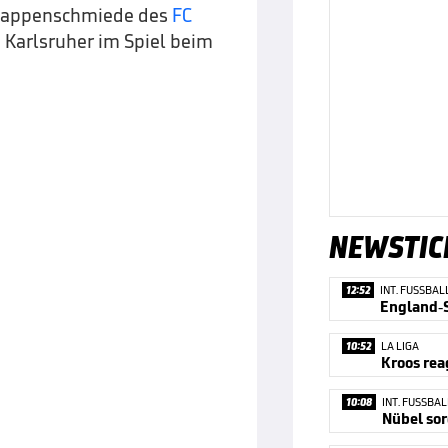
Knappenschmiede des
FC
e Karlsruher im Spiel beim
NEWSTIC
12:52
INT. FUSSBAL
England-S
10:52
LA LIGA
10:08
INT. FUSSBAL
Nübel sor