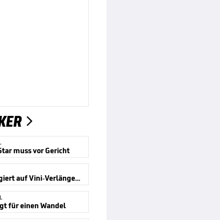
KER

L
tar muss vor Gericht
Kroos reagiert auf Vini-Verlängerung
L
gt für einen Wandel