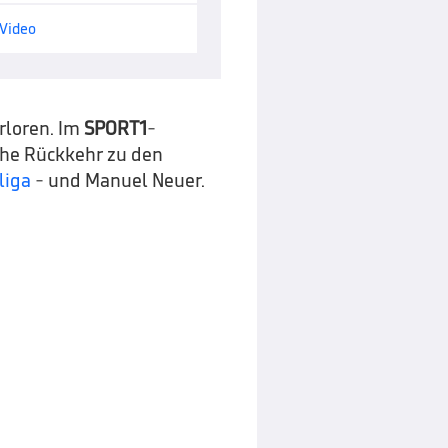
 Video
rloren. Im
SPORT1
-
che Rückkehr zu den
liga
- und Manuel Neuer.