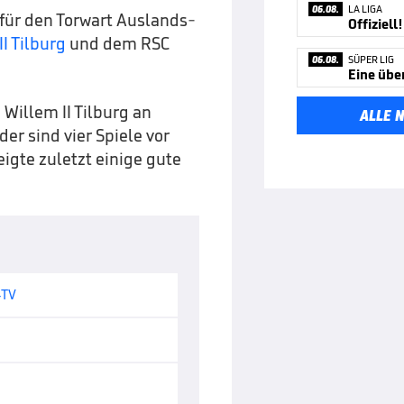
06.08.
LA LIGA
 für den Torwart Auslands-
II Tilburg
und dem RSC
06.08.
SÜPER LIG
 Willem II Tilburg an
ALLE 
r sind vier Spiele vor
igte zuletzt einige gute
-TV