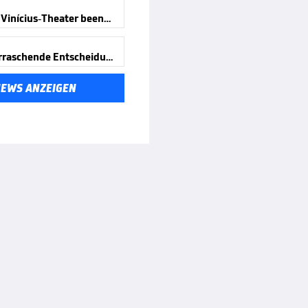
Offiziell! Vinícius-Theater beendet
Eine überraschende Entscheidung
NEWS ANZEIGEN