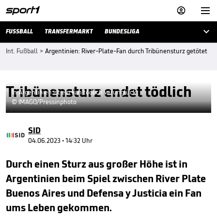



FUSSBALL
TRANSFERMARKT
BUNDESLIGA
Int. Fußball
>
Argentinien: River-Plate-Fan durch Tribünensturz getötet
Tribünensturz endet tödlich
In Argentinien ist ein Fan tödlich verunglückt
© IMAGO/Pressinphoto
SID
04.06.2023 • 14:32 Uhr
Durch einen Sturz aus großer Höhe ist in
Argentinien beim Spiel zwischen River Plate
Buenos Aires und Defensa y Justicia ein Fan
ums Leben gekommen.