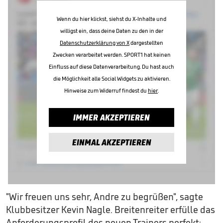
Wenn du hier klickst, siehst du X-Inhalte und
willigst ein, dass deine Daten zu den in der
Datenschutzerklärung von X
dargestellten
Zwecken verarbeitet werden. SPORT1 hat keinen
Einfluss auf diese Datenverarbeitung. Du hast auch
die Möglichkeit alle Social Widgets zu aktivieren.
Hinweise zum Widerruf findest du
hier
.
IMMER AKZEPTIEREN
EINMAL AKZEPTIEREN
"Wir freuen uns sehr, Andre zu begrüßen", sagte
Klubbesitzer Kevin Nagle. Breitenreiter erfülle das
Anforderungsprofil des neuen Trainers perfekt: