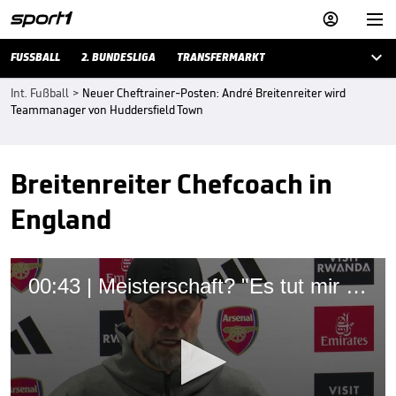



FUSSBALL
2. BUNDESLIGA
TRANSFERMARKT
Int. Fußball
>
Neuer Cheftrainer-Posten: André Breitenreiter wird
Teammanager von Huddersfield Town
Breitenreiter Chefcoach in
England
00:43 | Meisterschaft? "Es tut mir leid, das zu sagen"