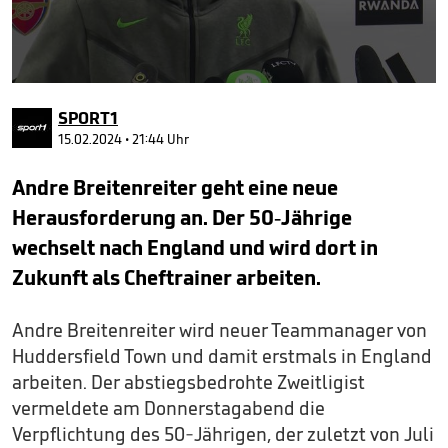
0
seconds
SPORT1
of
43
15.02.2024 • 21:44 Uhr
seconds
Andre Breitenreiter geht eine neue
Herausforderung an. Der 50-Jährige
wechselt nach England und wird dort in
Zukunft als Cheftrainer arbeiten.
Andre Breitenreiter wird neuer Teammanager von
Huddersfield Town und damit erstmals in England
arbeiten. Der abstiegsbedrohte Zweitligist
vermeldete am Donnerstagabend die
Verpflichtung des 50-Jährigen, der zuletzt von Juli