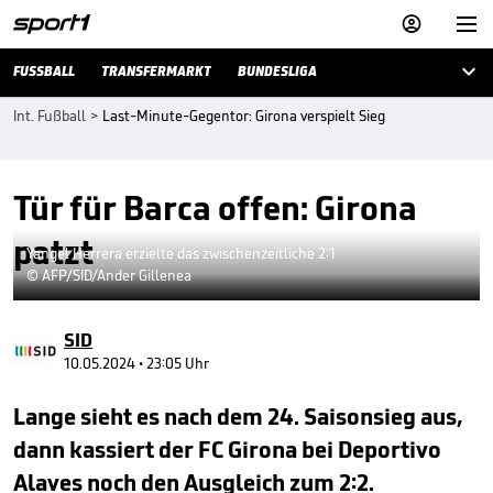



FUSSBALL
TRANSFERMARKT
BUNDESLIGA
Int. Fußball
>
Last-Minute-Gegentor: Girona verspielt Sieg
Tür für Barca offen: Girona
patzt
Yangel Herrera erzielte das zwischenzeitliche 2:1
© AFP/SID/Ander Gillenea
SID
10.05.2024 • 23:05 Uhr
Lange sieht es nach dem 24. Saisonsieg aus,
dann kassiert der FC Girona bei Deportivo
Alaves noch den Ausgleich zum 2:2.