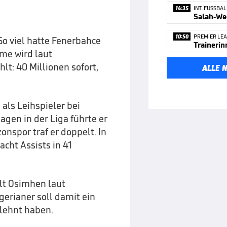
14:35
INT. FUSSBAL
10:50
PREMIER LE
 So viel hatte Fenerbahce
me wird laut
t: 40 Millionen sofort,
ALLE 
als Leihspieler bei
agen in der Liga führte er
nspor traf er doppelt. In
cht Assists in 41
ält Osimhen laut
gerianer soll damit ein
lehnt haben.