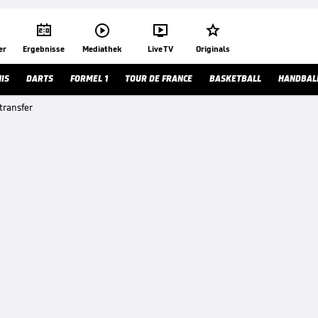




er
Ergebnisse
Mediathek
Live TV
Originals
IS
DARTS
FORMEL 1
TOUR DE FRANCE
BASKETBALL
HANDBAL
transfer