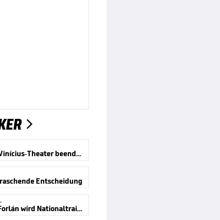
KER

Offiziell! Vinícius-Theater beendet
rraschende Entscheidung
L
Legende Forlán wird Nationaltrainer