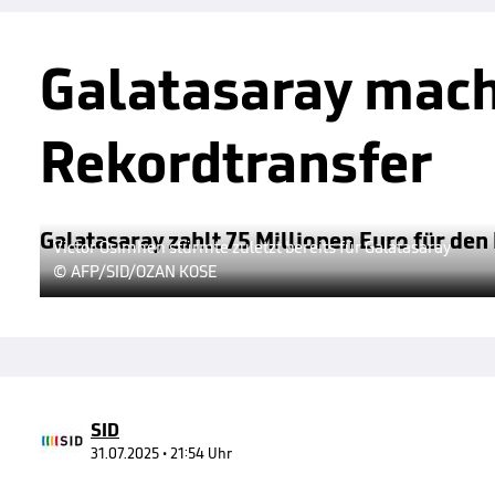
Galatasaray mach
Rekordtransfer
Galatasaray zahlt 75 Millionen Euro für den 
Victor Osimhen stürmte zuletzt bereits für Galatasaray
© AFP/SID/OZAN KOSE
SID
31.07.2025 • 21:54 Uhr