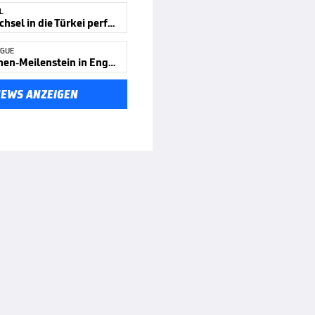
L
Salah-Wechsel in die Türkei perfekt!
AGUE
Trainerinnen-Meilenstein in England
NEWS ANZEIGEN