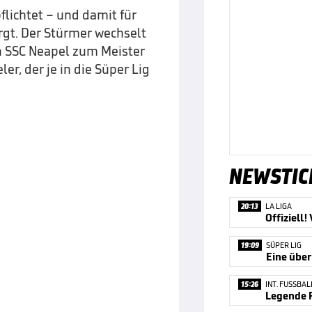
flichtet – und damit für
rgt. Der Stürmer wechselt
n SSC Neapel zum Meister
r, der je in die Süper Lig
NEWSTIC
20:13
LA LIGA
19:09
SÜPER LIG
Eine übe
15:26
INT. FUSSBAL