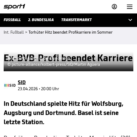



FUSSBALL
2. BUNDESLIGA
TRANSFERMARKT
Int. Fußball
>
Torhüter Hitz beendet Profikarriere im Sommer
Ex-BVB-Profi beendet Karriere
Hitz spielte lange in der Bundesliga
© picture-alliance/kolbert-press/SID/Martin Agüera
SID
23.04.2026 • 20:00 Uhr
In Deutschland spielte Hitz für Wolfsburg,
Augsburg und Dortmund. Basel ist seine
letzte Station.