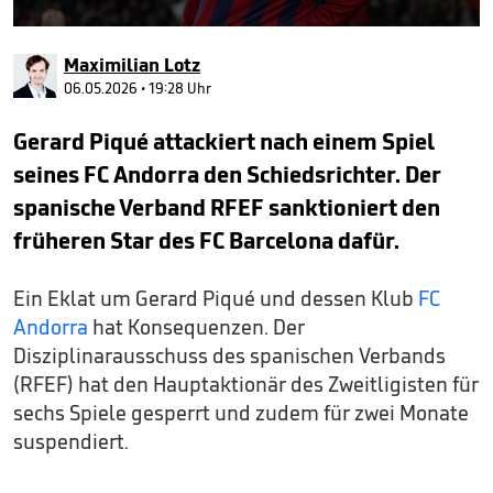
0
seconds
Maximilian Lotz
of
9
06.05.2026 • 19:28 Uhr
minutes,
14
Gerard Piqué attackiert nach einem Spiel
seconds
seines FC Andorra den Schiedsrichter. Der
spanische Verband RFEF sanktioniert den
früheren Star des FC Barcelona dafür.
Ein Eklat um Gerard Piqué und dessen Klub
FC
Andorra
hat Konsequenzen. Der
Disziplinarausschuss des spanischen Verbands
(RFEF) hat den Hauptaktionär des Zweitligisten für
sechs Spiele gesperrt und zudem für zwei Monate
suspendiert.