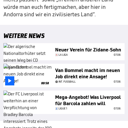
würde man euch fertigmachen, aber hier in
Andorra sind wir ein zivilisiertes Land“.
WEITERE NEWS
Neuer Verein für Zidane-Sohn
LA LIGA
07.08.
Van Bommel macht im neuen
Job direkt eine Ansage!

INT. FUSSBALL
07.08.
00:58
Mega-Angebot! Was Liverpool
für Barcola zahlen will
LIGUE 1
07.08.