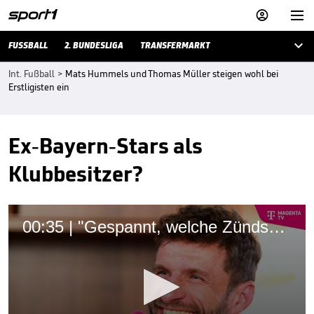



FUSSBALL
2. BUNDESLIGA
TRANSFERMARKT
Int. Fußball
>
Mats Hummels und Thomas Müller steigen wohl bei
Erstligisten ein
Ex-Bayern-Stars als
Klubbesitzer?
00:35 | "Gespannt, welche Zündschnur als erstes hochgeht"