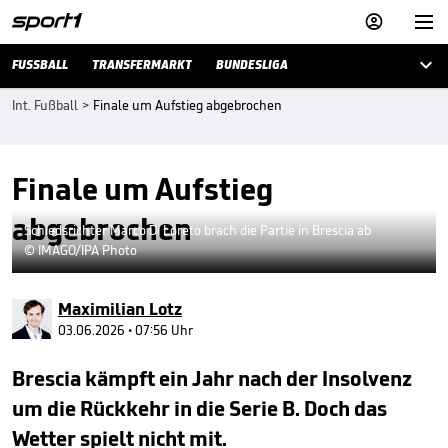



FUSSBALL
TRANSFERMARKT
BUNDESLIGA
Int. Fußball
>
Finale um Aufstieg abgebrochen
Finale um Aufstieg
abgebrochen
Schiedsrichter Marco Di Loreto brach die Partie in Brescia ab
© IMAGO/IPA Photo
Maximilian Lotz
03.06.2026 • 07:56 Uhr
Brescia kämpft ein Jahr nach der Insolvenz
um die Rückkehr in die Serie B. Doch das
Wetter spielt nicht mit.