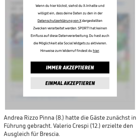
Wenn du hier klickst, siehst du X-Inhalte und
willigst ein, dass deine Daten zu den in der
Datenschutzerklärung von X
dargestellten
Zwecken verarbeitet werden. SPORT1 hat keinen
Einfluss auf diese Datenverarbeitung. Du hast auch
die Möglichkeit alle Social Widgets zu aktivieren.
Hinweise zum Widerruf findest du
hier
.
IMMER AKZEPTIEREN
EINMAL AKZEPTIEREN
Andrea Rizzo Pinna (8.) hatte die Gäste zunächst in
Führung gebracht. Valerio Crespi (12.) erzielte den
Ausgleich für Brescia.