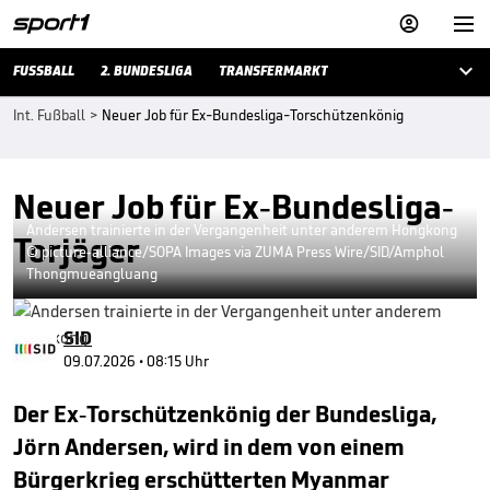



FUSSBALL
2. BUNDESLIGA
TRANSFERMARKT
Int. Fußball
>
Neuer Job für Ex-Bundesliga-Torschützenkönig
Neuer Job für Ex-Bundesliga-
Andersen trainierte in der Vergangenheit unter anderem Hongkong
Torjäger
© picture-alliance/SOPA Images via ZUMA Press Wire/SID/Amphol
Thongmueangluang
SID
09.07.2026 • 08:15 Uhr
Der Ex-Torschützenkönig der Bundesliga,
Jörn Andersen, wird in dem von einem
Bürgerkrieg erschütterten Myanmar