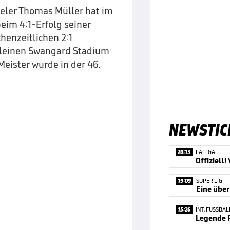
ieler Thomas Müller hat im
eim 4:1-Erfolg seiner
henzeitlichen 2:1
 kleinen Swangard Stadium
eister wurde in der 46.
NEWSTIC
20:13
LA LIGA
19:09
SÜPER LIG
Eine übe
15:26
INT. FUSSBAL