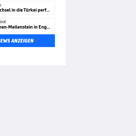
L
Salah-Wechsel in die Türkei perfekt!
AGUE
Trainerinnen-Meilenstein in England
NEWS ANZEIGEN