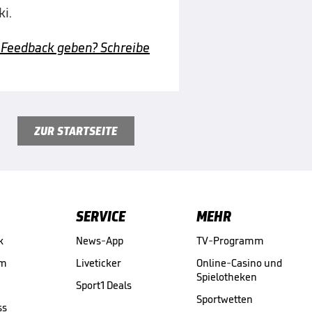
i.
 Feedback geben? Schreibe
ZUR STARTSEITE
SERVICE
MEHR
k
News-App
TV-Programm
am
Liveticker
Online-Casino und
Spielotheken
Sport1 Deals
Sportwetten
ss