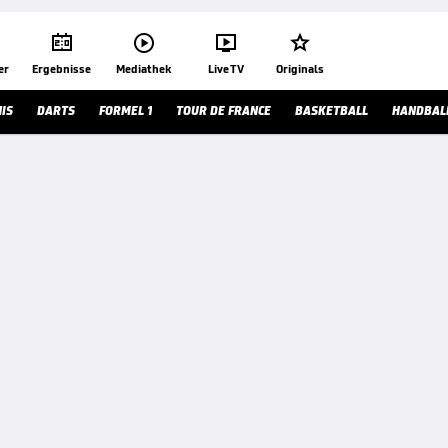




er
Ergebnisse
Mediathek
Live TV
Originals
IS
DARTS
FORMEL 1
TOUR DE FRANCE
BASKETBALL
HANDBAL