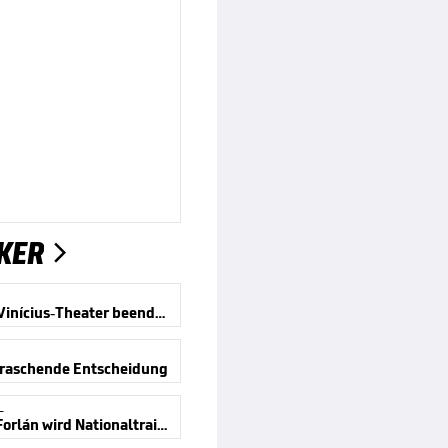
KER

Offiziell! Vinícius-Theater beendet
rraschende Entscheidung
L
Legende Forlán wird Nationaltrainer