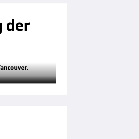
g der
Vancouver.