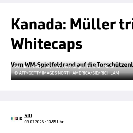
Kanada: Müller tri
Whitecaps
Vom WM-Spielfeldrand auf die Torschützenli
Will den Titel erfolgreich verteidigen: Thomas Müller
© AFP/GETTY IMAGES NORTH AMERICA/SID/RICH LAM
SID
09.07.2026 • 10:55 Uhr