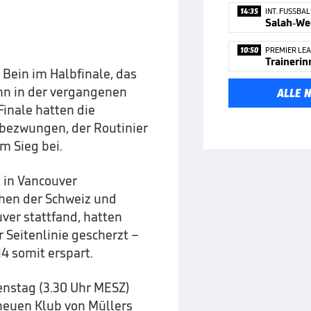
14:35
INT. FUSSBAL
10:50
PREMIER LE
 Bein im Halbfinale, das
nn in der vergangenen
ALLE 
Finale hatten die
 bezwungen, der Routinier
m Sieg bei.
 in Vancouver
hen der Schweiz und
ver stattfand, hatten
 Seitenlinie gescherzt –
4 somit erspart.
enstag (3.30 Uhr MESZ)
 neuen Klub von Müllers