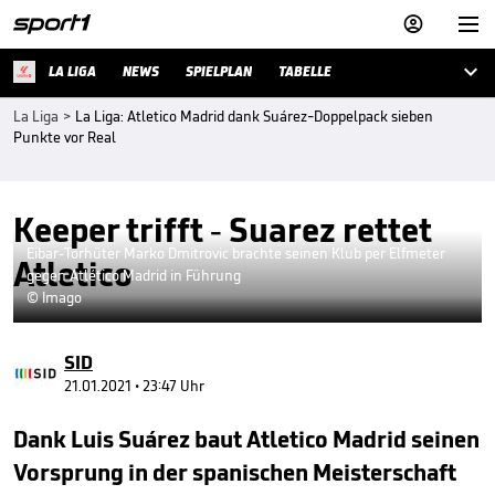



LA LIGA
NEWS
SPIELPLAN
TABELLE
La Liga
>
La Liga: Atletico Madrid dank Suárez-Doppelpack sieben
Punkte vor Real
Keeper trifft - Suarez rettet
Eibar-Torhüter Marko Dmitrovic brachte seinen Klub per Elfmeter
Atletico
gegen Atlético Madrid in Führung
© Imago
SID
21.01.2021 • 23:47 Uhr
Dank Luis Suárez baut Atletico Madrid seinen
Vorsprung in der spanischen Meisterschaft