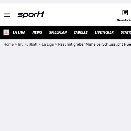


Newstick
LA LIGA
NEWS
SPIELPLAN
TABELLE
LIVETICKER
STATI
Home
>
Int. Fußball
>
La Liga
>
Real mit großer Mühe bei Schlusslicht Hu