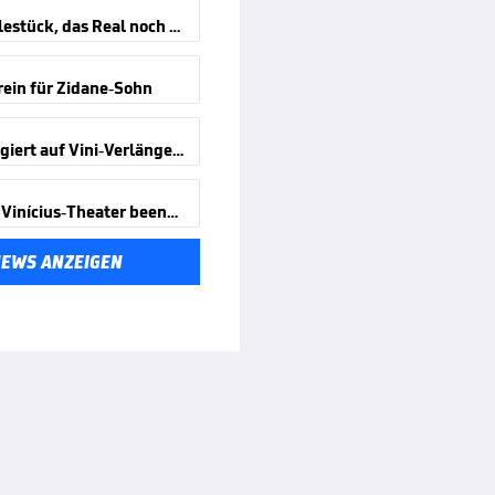
Das Puzzlestück, das Real noch fehlte
rein für Zidane-Sohn
Kroos reagiert auf Vini-Verlängerung
Offiziell! Vinícius-Theater beendet
NEWS ANZEIGEN