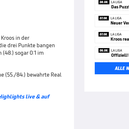
08.08.
LA LIGA
07.08.
LA LIGA
Neuer Ve
07.08.
LA LIGA
Kroos in der
ie drei Punkte bangen
06.08.
LA LIGA
 (48.) sogar 0:1 im
ALLE 
e (55./84.) bewahrte Real
ighlights live & auf