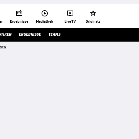




er
Ergebnisse
Mediathek
Live TV
Originals
STIKEN
ERGEBNISSE
TEAMS
esca