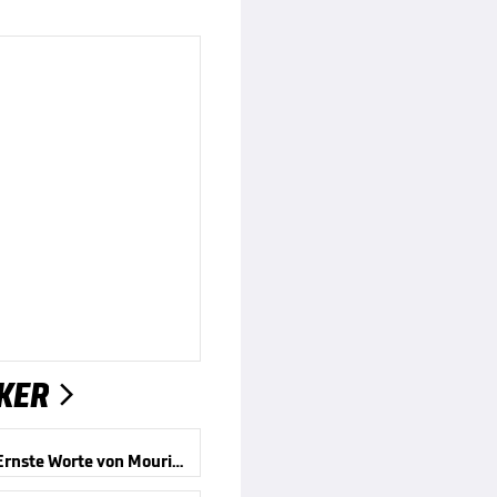
KER

Nicht fit! Ernste Worte von Mourinho