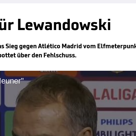
 für Lewandowski
as Sieg gegen Atlético Madrid vom Elfmeterpun
pottet über den Fehlschuss.
Neuner"