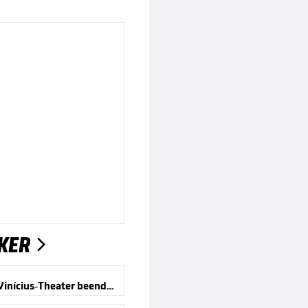
KER

Offiziell! Vinícius-Theater beendet