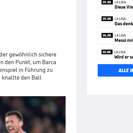
05.08.
LA LIGA
Diese Vin
05.08.
LA LIGA
Das denk
04.08.
LA LIGA
02.08.
LA LIGA
der gewöhnlich sichere
an den Punkt, um Barca
enspiel in Führung zu
ALLE 
 knallte den Ball