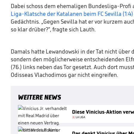
Dabei schoss dem ehemaligen Bundesliga-Profi
Liga-Klatsche der Katalanen beim FC Sevilla (1:4)
Gedächtnis. „Gegen Sevilla hat er vor kurzem auc
so klar drüber?“, fragte sich Lauth.
Damals hatte Lewandowski in der Tat nicht über 
sondern den möglicherweise entscheidenden Elfm
(76.) links neben das Tor gesetzt. Auch dort muss
Odisseas Vlachodimos gar nicht eingreifen.
WEITERE NEWS
Diese Vinícius-Aktion verw
LA LIGA
Das denkt Vinícius über M