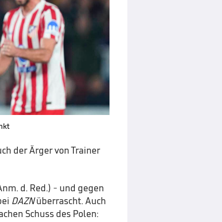
nkt
ch der Ärger von Trainer
nm. d. Red.) - und gegen
bei
DAZN
überrascht. Auch
achen Schuss des Polen: