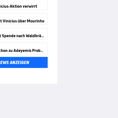
ícius-Aktion verwirrt
t Vinícius über Mourinho
Messi mit Spende nach Waldbränden
Wird er schon zu Adeyemis Problem?
NEWS ANZEIGEN