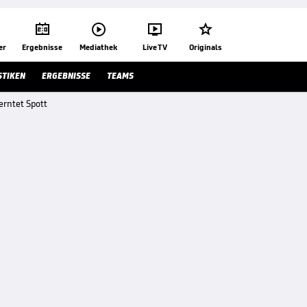




er
Ergebnisse
Mediathek
Live TV
Originals
STIKEN
ERGEBNISSE
TEAMS
erntet Spott