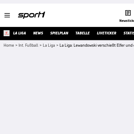


Newstick
LA LIGA
NEWS
SPIELPLAN
TABELLE
LIVETICKER
STATI
Home
>
Int. Fußball
>
La Liga
>
La Liga: Lewandowski verschießt Elfer und 