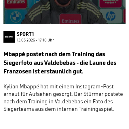
0
seconds
SPORT1
of
57
13.05.2026 • 17:10 Uhr
seconds
Mbappé postet nach dem Training das
Siegerfoto aus Valdebebas - die Laune des
Franzosen ist erstaunlich gut.
Kylian Mbappé hat mit einem Instagram-Post
erneut für Aufsehen gesorgt. Der Stürmer postete
nach dem Training in Valdebebas ein Foto des
Siegerteams aus dem internen Trainingsspiel.