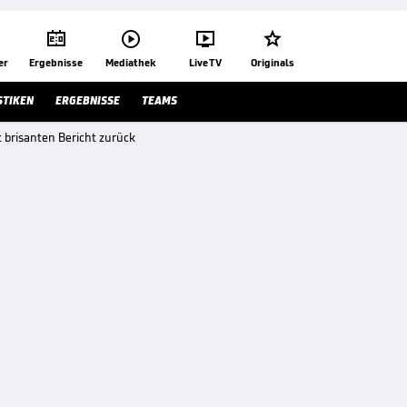




er
Ergebnisse
Mediathek
Live TV
Originals
STIKEN
ERGEBNISSE
TEAMS
t brisanten Bericht zurück