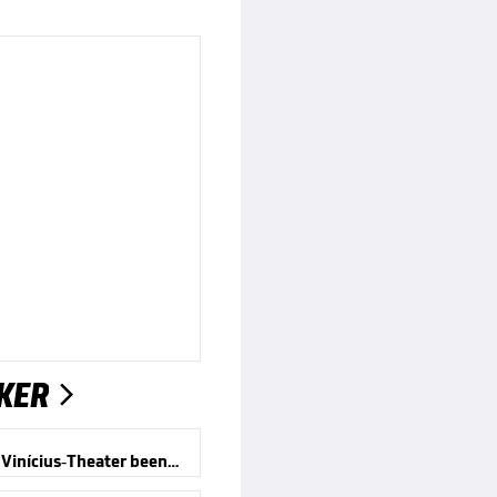
KER

Offiziell! Vinícius-Theater beendet