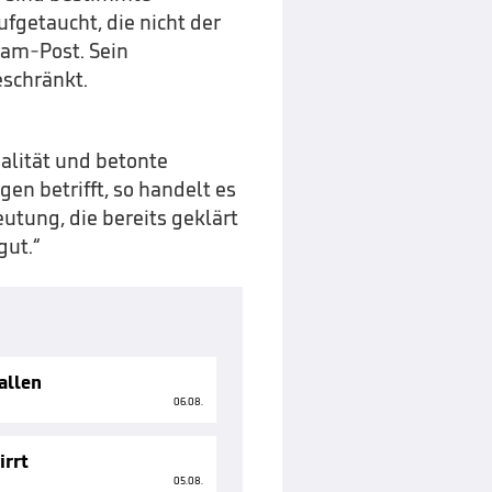
getaucht, die nicht der
ram-Post. Sein
eschränkt.
alität und betonte
en betrifft, so handelt es
tung, die bereits geklärt
gut.“
allen
06.08.
irrt
05.08.