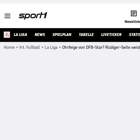


Newstick
LA LIGA
NEWS
SPIELPLAN
TABELLE
LIVETICKER
STATI
Home
>
Int. Fußball
>
La Liga
>
Ohrfeige von DFB-Star? Rüdiger-Seite weis