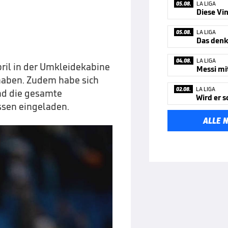
05.08.
LA LIGA
Diese Vin
05.08.
LA LIGA
Das denk
04.08.
LA LIGA
pril in der Umkleidekabine
 haben. Zudem habe sich
02.08.
LA LIGA
und die gesamte
ssen eingeladen.
ALLE 