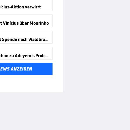
ícius-Aktion verwirrt
t Vinícius über Mourinho
Messi mit Spende nach Waldbränden
Wird er schon zu Adeyemis Problem?
NEWS ANZEIGEN