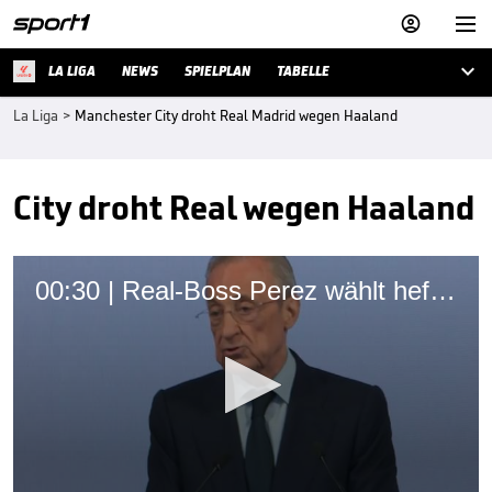



LA LIGA
NEWS
SPIELPLAN
TABELLE
La Liga
>
Manchester City droht Real Madrid wegen Haaland
City droht Real wegen Haaland
00:30 | Real-Boss Perez wählt heftige Worte