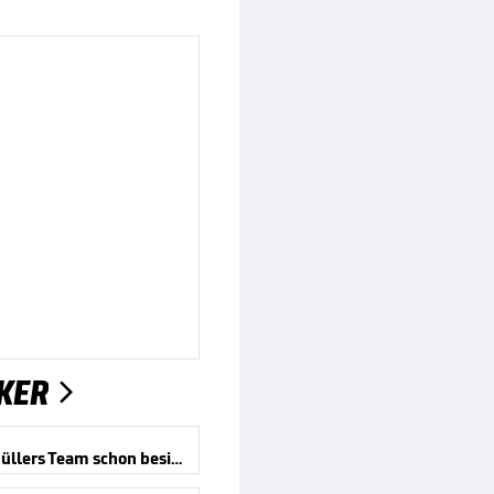
KER

Aus für Müllers Team schon besiegelt