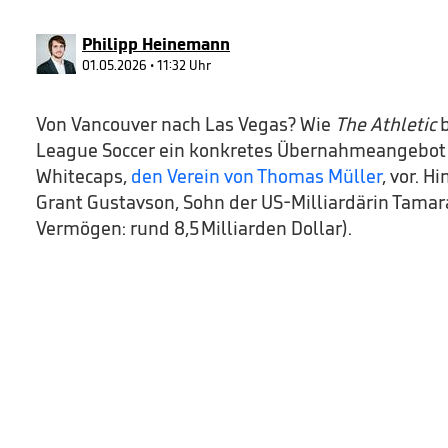
47
seconds
Volume
90%
Philipp Heinemann
01.05.2026 • 11:32 Uhr
Von Vancouver nach Las Vegas? Wie
The Athletic
b
League Soccer ein konkretes Übernahmeangebot 
Whitecaps,
den Verein von Thomas Müller
, vor. H
Grant Gustavson, Sohn der US‑Milliardärin Tamar
Vermögen: rund 8,5 Milliarden Dollar).