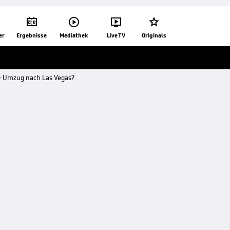




er
Ergebnisse
Mediathek
Live TV
Originals
r - Umzug nach Las Vegas?