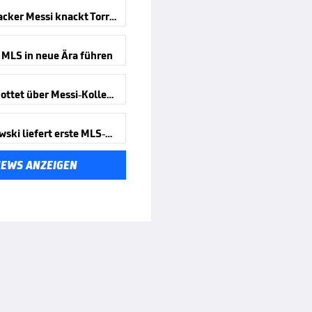
Doppelpacker Messi knackt Torrekord
l MLS in neue Ära führen
Presse spottet über Messi-Kollegen
Lewandowski liefert erste MLS-Show
NEWS ANZEIGEN