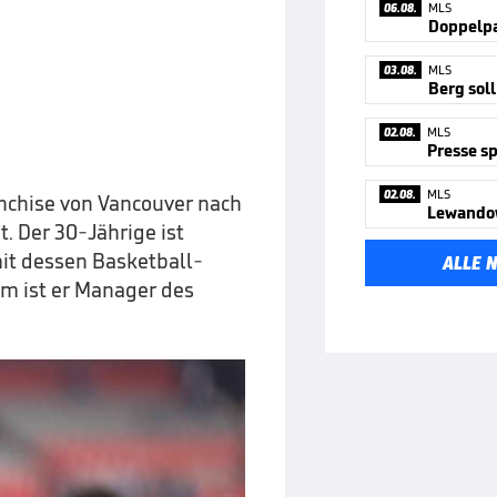
06.08.
MLS
03.08.
MLS
Berg sol
02.08.
MLS
02.08.
MLS
nchise von Vancouver nach
. Der 30-Jährige ist
mit dessen Basketball-
ALLE 
m ist er Manager des