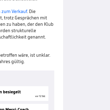
4 zum Verkauf
. Die
, trotz Gesprächen mit
en zu haben, der den Klub
urden strukturelle
haftlichkeit genannt.
roffen wäre, ist unklar.
ahres gültig.
n besiegelt
vor 12 Std.
von Messi-Coach