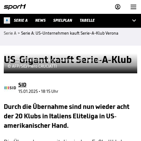



SERIE A
NEWS
SPIELPLAN
TABELLE
Serie A
>
Serie A: US-Unternehmen kauft Serie-A-Klub Verona
US-Gigant kauft Serie-A-Klub
Der Serie-A-Klub aus Verona wechselt den Besitzer
© AFP/SID/Piero CRUCIATTI
SID
15.01.2025 • 18:15 Uhr
Durch die Übernahme sind nun wieder acht
der 20 Klubs in Italiens Eliteliga in US-
amerikanischer Hand.