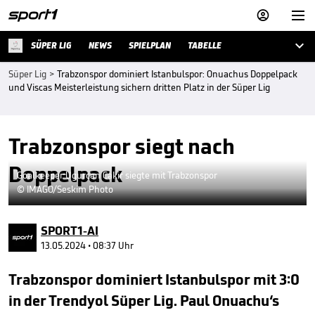



SÜPER LIG
NEWS
SPIELPLAN
TABELLE
Süper Lig
>
Trabzonspor dominiert Istanbulspor: Onuachus Doppelpack
und Viscas Meisterleistung sichern dritten Platz in der Süper Lig
Trabzonspor siegt nach
Doppelpack
Goalkeeper Ugurcan Cakir siegte mit Trabzonspor
© IMAGO/Seskim Photo
SPORT1-AI
13.05.2024 • 08:37 Uhr
Trabzonspor dominiert Istanbulspor mit 3:0
in der Trendyol Süper Lig. Paul Onuachu‘s