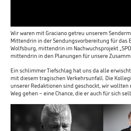
innerhalb kürzester Zeit einen ganz, ganz festen P
Boxsport geliebt und uns alle, die wir mit ihm zu 
inspiriert.
0
Wir waren mit Graciano getreu unserem Sendermo
seconds
of
Mittendrin in der Sendungsvorbereitung für das
24
seconds
Volume
Wolfsburg, mittendrin im Nachwuchsprojekt „SPO
90%
mittendrin in den Planungen für unsere Zusamme
Ein schlimmer Tiefschlag hat uns da alle erwisc
mit diesem tragischen Verkehrsunfall. Die Kolle
unserer Redaktionen sind geschockt, wir wollten
Weg gehen – eine Chance, die er auch für sich sel