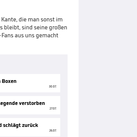
e Kante, die man sonst im
s bleibt, sind seine großen
y-Fans aus uns gemacht
m Boxen
30.07.
Legende verstorben
27.07.
d schlägt zurück
26.07.