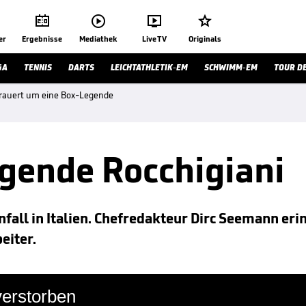




er
Ergebnisse
Mediathek
Live TV
Originals
GA
TENNIS
DARTS
LEICHTATHLETIK-EM
SCHWIMM-EM
TOUR D
 trauert um eine Box-Legende
gende Rocchigiani
fall in Italien. Chefredakteur Dirc Seemann eri
eiter.
verstorben