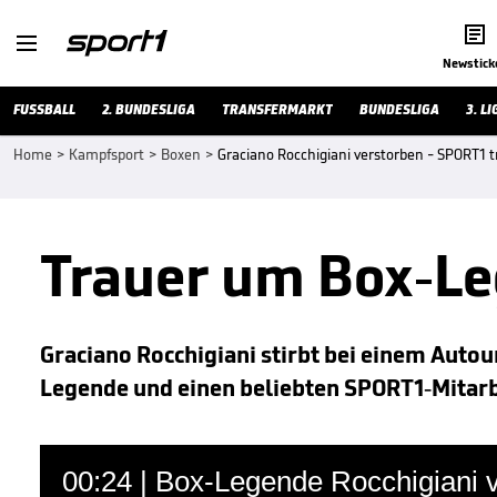


Newstick
FUSSBALL
2. BUNDESLIGA
TRANSFERMARKT
BUNDESLIGA
3. LI
Home
>
Kampfsport
>
Boxen
>
Graciano Rocchigiani verstorben - SPORT1
Trauer um Box-Le
Graciano Rocchigiani stirbt bei einem Autoun
Legende und einen beliebten SPORT1-Mitarb
00:24 | Box-Legende Rocchigiani 