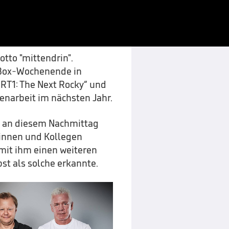
latz hatte. Er hat seinen
ALLE 
tun hatten, dabei
tto "mittendrin".
 Box-Wochenende in
RT1: The Next Rocky“ und
narbeit im nächsten Jahr.
ht an diesem Nachmittag
ginnen und Kollegen
 mit ihm einen weiteren
bst als solche erkannte.