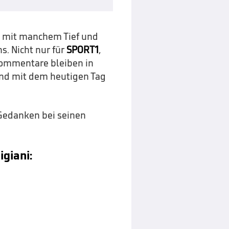
en mit manchem Tief und
s. Nicht nur für
SPORT1
,
 Kommentare bleiben in
 sind mit dem heutigen Tag
.
 Gedanken bei seinen
giani: