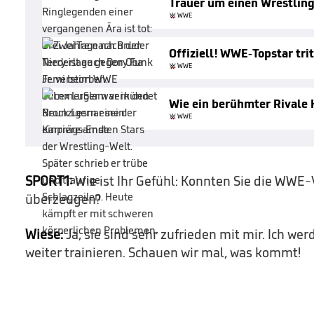
Trauer um einen Wrestlin
WWE
Offiziell! WWE-Topstar tri
WWE
Wie ein berühmter Rivale H
WWE
SPORT1:
Wie ist Ihr Gefühl: Konnten Sie die WWE
überzeugen?
Wiese:
Ja, sie sind sehr zufrieden mit mir. Ich we
weiter trainieren. Schauen wir mal, was kommt!