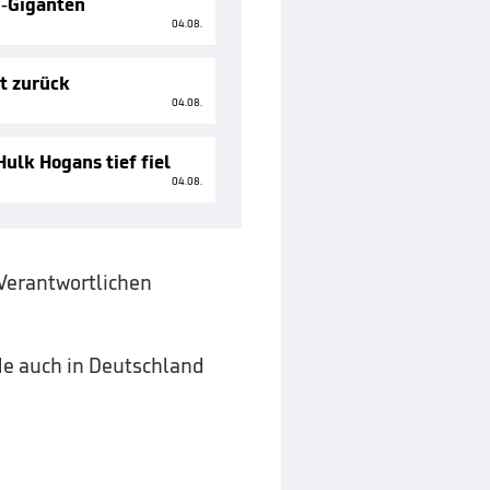
g-Giganten
04.08.
tt zurück
04.08.
ulk Hogans tief fiel
04.08.
-Verantwortlichen
rde auch in Deutschland