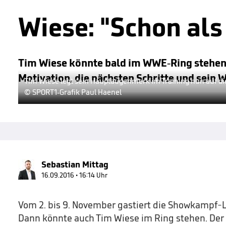
Wiese: "Schon als
Tim Wiese könnte bald im WWE-Ring stehen.
Motivation, die nächsten Schritte und sein W
Tim Wiese legt sein Hauptaugenmerk im Training nun auf di
© SPORT1-Grafik Paul Haenel
Sebastian Mittag
16.09.2016 • 16:14 Uhr
Vom 2. bis 9. November gastiert die Showkampf-
Dann könnte auch Tim Wiese im Ring stehen. Der