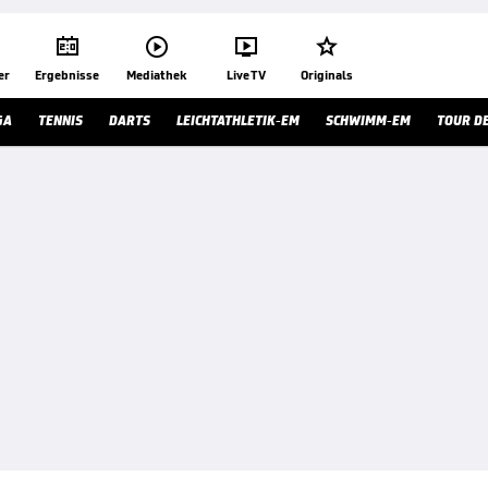




er
Ergebnisse
Mediathek
Live TV
Originals
GA
TENNIS
DARTS
LEICHTATHLETIK-EM
SCHWIMM-EM
TOUR D