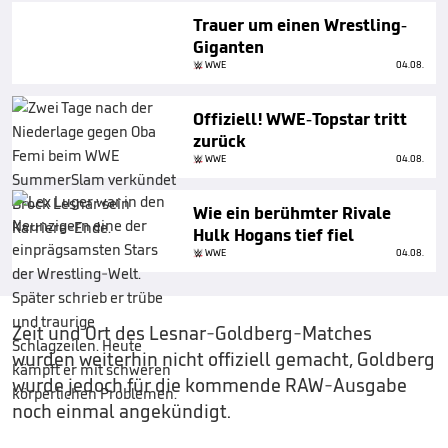
Trauer um einen Wrestling-
Giganten
WWE
04.08.
Offiziell! WWE-Topstar tritt
zurück
WWE
04.08.
Wie ein berühmter Rivale
Hulk Hogans tief fiel
WWE
04.08.
Zeit und Ort des Lesnar-Goldberg-Matches
wurden weiterhin nicht offiziell gemacht, Goldberg
wurde jedoch für die kommende RAW-Ausgabe
noch einmal angekündigt.