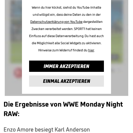
Wenn du hier klickst, siehst du YouTube-Inhalte
und willigst ein, dass deine Daten zu den in der
Datenschutzerklärung von YouTube
dargestellten
Zwecken verarbeitet werden. SPORT1 hat keinen
Einfluss auf diese Datenverarbeitung. Du hast auch
die Möglichkeit alle Social Widgets zu aktivieren.
Hinweise zum Widerruf findest du
hier
.
IMMER AKZEPTIEREN
EINMAL AKZEPTIEREN
Die Ergebnisse von WWE Monday Night
RAW:
Enzo Amore besiegt Karl Anderson