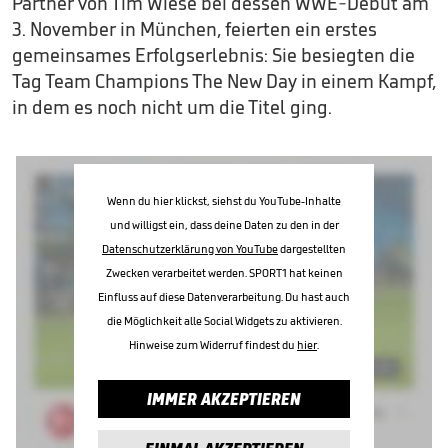
Partner von Tim Wiese bei dessen WWE-Debüt am
3. November in München, feierten ein erstes
gemeinsames Erfolgserlebnis: Sie besiegten die
Tag Team Champions The New Day in einem Kampf,
in dem es noch nicht um die Titel ging.
Wenn du hier klickst, siehst du YouTube-Inhalte
und willigst ein, dass deine Daten zu den in der
Datenschutzerklärung von YouTube
dargestellten
Zwecken verarbeitet werden. SPORT1 hat keinen
Einfluss auf diese Datenverarbeitung. Du hast auch
die Möglichkeit alle Social Widgets zu aktivieren.
Hinweise zum Widerruf findest du
hier
.
IMMER AKZEPTIEREN