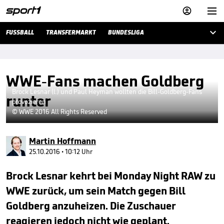



FUSSBALL
TRANSFERMARKT
BUNDESLIGA
WWE-Fans machen Goldberg
Brock Lesnar (l.) und Paul Heyman wollten die Bill-Goldberg-Fans
runter
provozieren
© WWE 2016 All Rights Reserved
Martin Hoffmann
25.10.2016 • 10:12 Uhr
Brock Lesnar kehrt bei Monday Night RAW zu
WWE zurück, um sein Match gegen Bill
Goldberg anzuheizen. Die Zuschauer
reagieren jedoch nicht wie geplant.