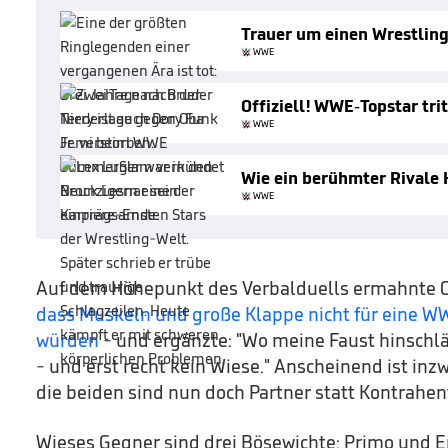
Trauer um einen Wrestlin
WWE
Offiziell! WWE-Topstar tri
WWE
Wie ein berühmter Rivale H
WWE
Auf dem Höhepunkt des Verbalduells ermahnte C
dass Muskeln und große Klappe nicht für eine W
würden
- und ergänzte: "Wo meine Faust hinschlä
- und erst recht kein Wiese." Anscheinend ist inz
die beiden sind nun doch Partner statt Kontrahen
Wieses Gegner sind drei Bösewichte: Primo und Epi