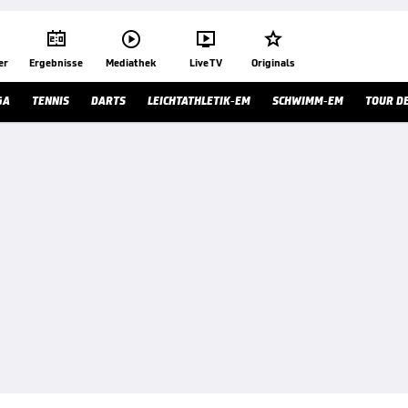




er
Ergebnisse
Mediathek
Live TV
Originals
GA
TENNIS
DARTS
LEICHTATHLETIK-EM
SCHWIMM-EM
TOUR D