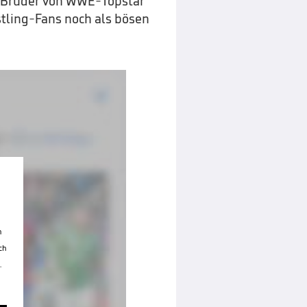
re Bruder von WWE-Topstar
tling-Fans noch als bösen
n
ch
.