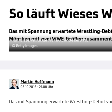
So läuft Wieses
Das mit Spannung erwartete Wrestling-Debüt
München mit zwei WWE-Größen zusamment
Tim Wiese: Verrückte Promi-Auftritte bei WWE
© Getty Images
Martin Hoffmann
08.10.2016 • 21:08 Uhr
Das mit Spannung erwartete Wrestling-Debüt von 