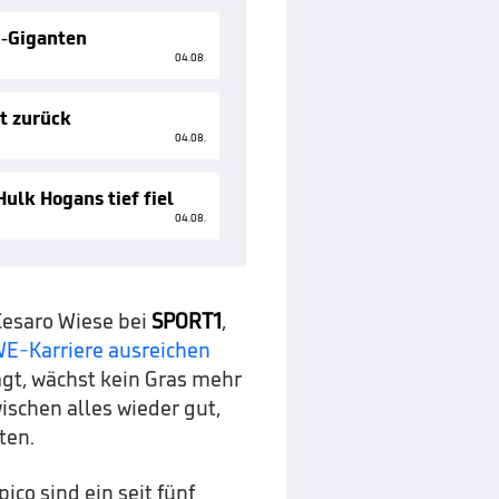
g-Giganten
04.08.
tt zurück
04.08.
ulk Hogans tief fiel
04.08.
esaro Wiese bei
SPORT1
,
WE-Karriere ausreichen
gt, wächst kein Gras mehr
wischen alles wieder gut,
ten.
co sind ein seit fünf