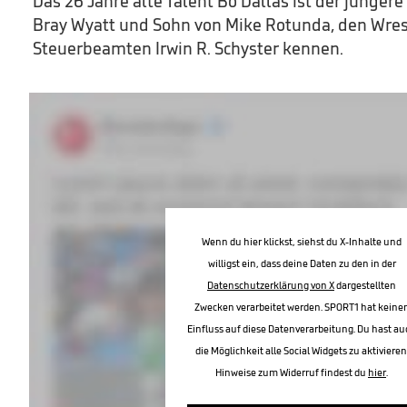
Das 26 Jahre alte Talent Bo Dallas ist der jünge
Bray Wyatt und Sohn von Mike Rotunda, den Wres
Steuerbeamten Irwin R. Schyster kennen.
Wenn du hier klickst, siehst du X-Inhalte und
willigst ein, dass deine Daten zu den in der
Datenschutzerklärung von X
dargestellten
Zwecken verarbeitet werden. SPORT1 hat keine
Einfluss auf diese Datenverarbeitung. Du hast au
die Möglichkeit alle Social Widgets zu aktivieren
Hinweise zum Widerruf findest du
hier
.