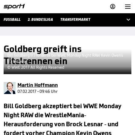



FUSSBALL
2. BUNDESLIGA
TRANSFERMARKT
Goldberg greift ins
Bill Goldberg (r.) forderte bei WWE Monday Night RAW Kevin Owens
Titelrennen ein
(r.) heraus
© WWE 2017 All Rights Reserved
Martin Hoffmann
07.02.2017 • 09:46 Uhr
Bill Goldberg akzeptiert bei WWE Monday
Night RAW die WrestleMania-
Herausforderung von Brock Lesnar - und
fordert vorher Champion Kevin Owens