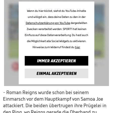
Wenn du hier klickst, siehst du YouTube-Inhalte
und willigst ein, dass deine Daten zu den in der
Datenschutzerklärung von YouTube
dargestellten
Zwecken verarbeitet werden. SPORT1 hat keinen
Einfluss auf diese Datenverarbeitung. Du hast auch
die Möglichkeit alle Social Widgets zu aktivieren.
Hinweise zum Widerruf findest du
hier
.
IMMER AKZEPTIEREN
EINMAL AKZEPTIEREN
- Roman Reigns wurde schon bei seinem
Einmarsch vor dem Hauptkampf von Samoa Joe
attackiert. Die beiden übertrugen ihre Prügelei in
den Ring, wo Reigns gerade die Oberhand zu