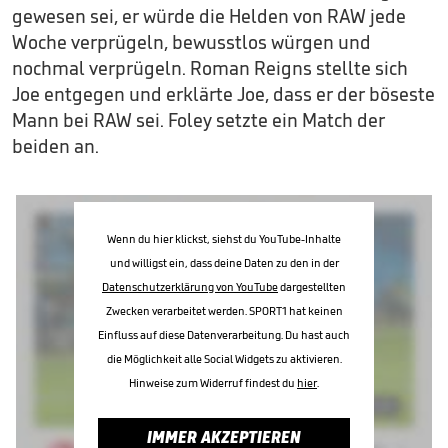
gewesen sei, er würde die Helden von RAW jede
Woche verprügeln, bewusstlos würgen und
nochmal verprügeln. Roman Reigns stellte sich
Joe entgegen und erklärte Joe, dass er der böseste
Mann bei RAW sei. Foley setzte ein Match der
beiden an.
Wenn du hier klickst, siehst du YouTube-Inhalte
und willigst ein, dass deine Daten zu den in der
Datenschutzerklärung von YouTube
dargestellten
Zwecken verarbeitet werden. SPORT1 hat keinen
Einfluss auf diese Datenverarbeitung. Du hast auch
die Möglichkeit alle Social Widgets zu aktivieren.
Hinweise zum Widerruf findest du
hier
.
IMMER AKZEPTIEREN