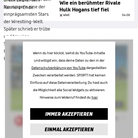
Wie ein berühmter Rivale
Hulk Hogans tief fiel
WWE
04.08.
Wenn du hier klickst, siehst du YouTube-Inhalte
und willigst ein, dass deine Daten zu den in der
Datenschutzerklärung von YouTube
dargestellten
Zwecken verarbeitet werden. SPORT1 hat keinen
Einfluss auf diese Datenverarbeitung. Du hast auch
die Möglichkeit alle Social Widgets zu aktivieren.
Hinweise zum Widerruf findest du
hier
.
IMMER AKZEPTIEREN
EINMAL AKZEPTIEREN