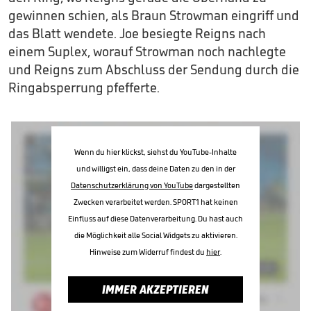
gewinnen schien, als Braun Strowman eingriff und
das Blatt wendete. Joe besiegte Reigns nach
einem Suplex, worauf Strowman noch nachlegte
und Reigns zum Abschluss der Sendung durch die
Ringabsperrung pfefferte.
Wenn du hier klickst, siehst du YouTube-Inhalte
und willigst ein, dass deine Daten zu den in der
Datenschutzerklärung von YouTube
dargestellten
Zwecken verarbeitet werden. SPORT1 hat keinen
Einfluss auf diese Datenverarbeitung. Du hast auch
die Möglichkeit alle Social Widgets zu aktivieren.
Hinweise zum Widerruf findest du
hier
.
IMMER AKZEPTIEREN