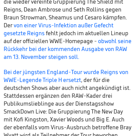
die wieder vereinte Gruppierung The Shield mit
Reigns, Dean Ambrose und Seth Rollins gegen
Braun Strowman, Sheamus und Cesaro kämpfen.
Der
von einer Virus-Infektion außer Gefecht
gesetzte Reigns
fehlt jedoch im aktuellen Lineup
auf der offiziellen WWE-Homepage -
obwohl seine
Rückkehr bei der kommenden Ausgabe von RAW
am 13. November steigen soll.
Bei der jüngsten England-Tour wurde Reigns von
WWE-Legende Triple H ersetzt
, der für die
deutschen Shows aber auch nicht angekündigt ist.
Stattdessen ergänzen den RAW-Kader drei
Publikumslieblinge aus der Dienstagsshow
SmackDown Live: Die Gruppierung The New Day
mit Kofi Kingston, Xavier Woods und Big E. Auch
der ebenfalls vom Virus-Ausbruch betroffene Bray
Wyatt wird als Teilnehmer der Tour beworben.