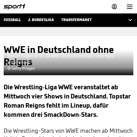



FUSSBALL
2. BUNDESLIGA
TRANSFERMARKT
WWE in Deutschland ohne
Roman Reigns ist für die WWE-Deutschland-Tour nicht mehr
Reigns
angekündigt
© Getty Images
Die Wrestling-Liga WWE veranstaltet ab
Mittwoch vier Shows in Deutschland. Topstar
Roman Reigns fehlt im Lineup, dafür
kommen drei SmackDown-Stars.
Die Wrestling-Stars von WWE machen ab Mittwoch