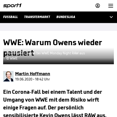



FUSSBALL
TRANSFERMARKT
BUNDESLIGA
WWE: Warum Owens wieder
pausiert
Kevin Owens setzte bei WWE Monday Night RAW aus
© WWE
Martin Hoffmann
19.06.2020 • 18:42 Uhr
Ein Corona-Fall bei einem Talent und der
Umgang von WWE mit dem Risiko wirft
einige Fragen auf. Der persönlich
sensibilisierte Kevin Owens lässt RAW aus.