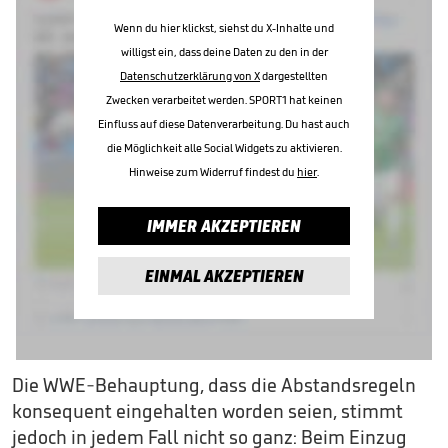
Wenn du hier klickst, siehst du X-Inhalte und
willigst ein, dass deine Daten zu den in der
Datenschutzerklärung von X
dargestellten
Zwecken verarbeitet werden. SPORT1 hat keinen
Einfluss auf diese Datenverarbeitung. Du hast auch
die Möglichkeit alle Social Widgets zu aktivieren.
Hinweise zum Widerruf findest du
hier
.
IMMER AKZEPTIEREN
EINMAL AKZEPTIEREN
Die WWE-Behauptung, dass die Abstandsregeln
konsequent eingehalten worden seien, stimmt
jedoch in jedem Fall nicht so ganz: Beim Einzug