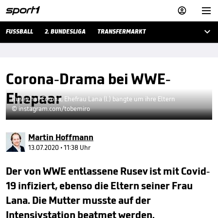



FUSSBALL
2. BUNDESLIGA
TRANSFERMARKT
Corona-Drama bei WWE-
Ehepaar
Rusev hat Corona, Ehefrau Lana (l.) bangte um ihre Eltern
© instagram.com/tobemiro
Martin Hoffmann
13.07.2020 • 11:38 Uhr
Der von WWE entlassene Rusev ist mit Covid-
19 infiziert, ebenso die Eltern seiner Frau
Lana. Die Mutter musste auf der
Intensivstation beatmet werden.