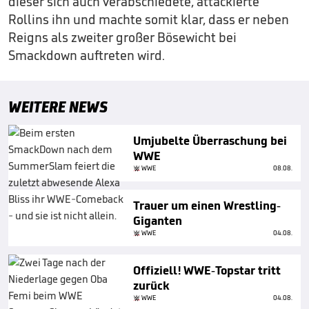
dieser sich auch verabschiedete, attackierte
Rollins ihn und machte somit klar, dass er neben
Reigns als zweiter großer Bösewicht bei
Smackdown auftreten wird.
WEITERE NEWS
Umjubelte Überraschung bei
WWE
WWE
08.08.
Trauer um einen Wrestling-
Giganten
WWE
04.08.
Offiziell! WWE-Topstar tritt
zurück
WWE
04.08.