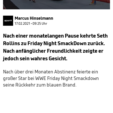
0
seconds
Marcus Hinselmann
of
4
17.02.2021 • 09:25 Uhr
minutes,
53
Nach einer monatelangen Pause kehrte Seth
seconds
Rollins zu Friday Night SmackDown zurück.
Nach anfänglicher Freundlichkeit zeigte er
jedoch sein wahres Gesicht.
Nach über drei Monaten Abstinenz feierte ein
großer Star bei WWE Friday Night Smackdown
seine Rückkehr zum blauen Brand.