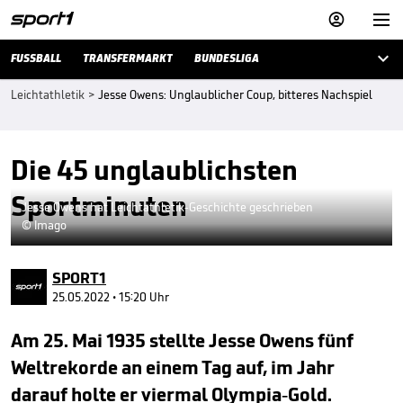



FUSSBALL
TRANSFERMARKT
BUNDESLIGA
Leichtathletik
>
Jesse Owens: Unglaublicher Coup, bitteres Nachspiel
Die 45 unglaublichsten
Sportminuten
Jesse Owens hat Leichtathletik-Geschichte geschrieben
© Imago
SPORT1
25.05.2022 • 15:20 Uhr
Am 25. Mai 1935 stellte Jesse Owens fünf
Weltrekorde an einem Tag auf, im Jahr
darauf holte er viermal Olympia-Gold.