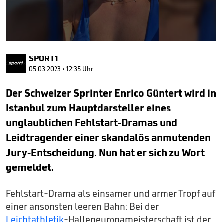
0
seconds
SPORT1
of
1
05.03.2023 • 12:35 Uhr
minute,
23
Der Schweizer Sprinter Enrico Güntert wird in
seconds
Istanbul zum Hauptdarsteller eines
unglaublichen Fehlstart-Dramas und
Leidtragender einer skandalös anmutenden
Jury-Entscheidung. Nun hat er sich zu Wort
gemeldet.
Fehlstart-Drama als einsamer und armer Tropf auf
einer ansonsten leeren Bahn: Bei der
Leichtathletik
-Halleneuropameisterschaft ist der