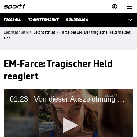



FUSSBALL
TRANSFERMARKT
BUNDESLIGA
Leichtathletik
>
Leichtathletik-Farce bei EM: Der tragische Held meldet
sich
EM-Farce: Tragischer Held
reagiert
01:23 | Von dieser Auszeichnung will Alica Schmidt nichts wissen