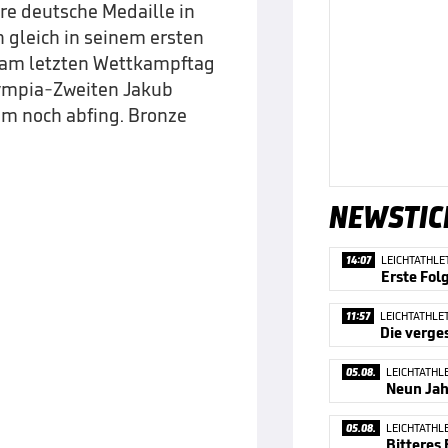
re deutsche Medaille in
 gleich in seinem ersten
el am letzten Wettkampftag
lympia-Zweiten Jakub
 m noch abfing. Bronze
NEWSTIC
14:07
LEICHTATHLE
Erste Fol
11:57
LEICHTATHLE
05.08.
LEICHTATHL
05.08.
LEICHTATHL