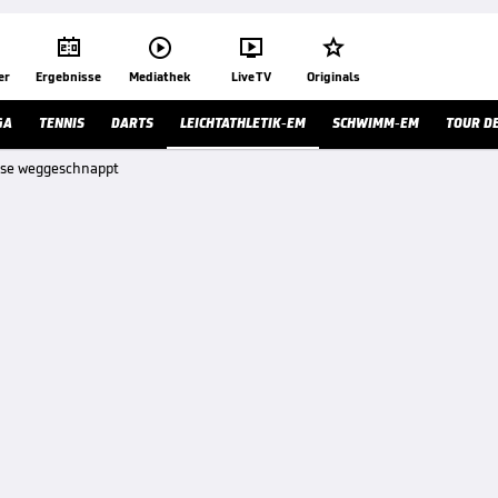




er
Ergebnisse
Mediathek
Live TV
Originals
GA
TENNIS
DARTS
LEICHTATHLETIK-EM
SCHWIMM-EM
TOUR D
ase weggeschnappt