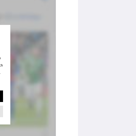
n
ch
.