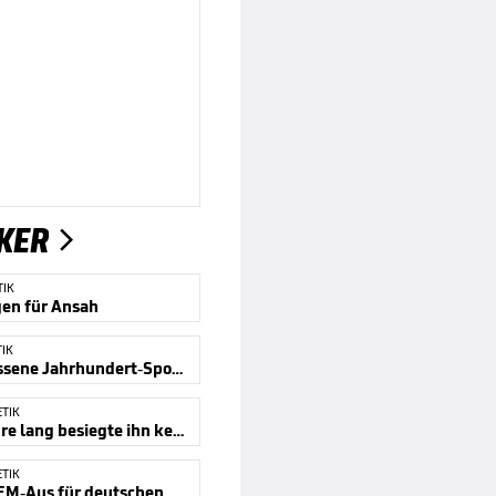
KER

TIK
gen für Ansah
TIK
Die vergessene Jahrhundert-Sportlerin
ETIK
Neun Jahre lang besiegte ihn keiner
ETIK
Bitteres EM-Aus für deutschen Rekordmann