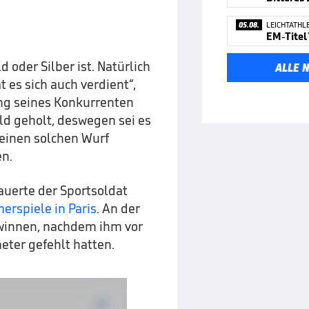
05.08.
LEICHTATHL
d oder Silber ist. Natürlich
ALLE 
t es sich auch verdient“,
ung seines Konkurrenten
old geholt, deswegen sei es
einen solchen Wurf
en.
auerte der Sportsoldat
rspiele in Paris
. An der
winnen, nachdem ihm vor
meter gefehlt hatten.