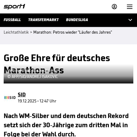



FUSSBALL
TRANSFERMARKT
BUNDESLIGA
Leichtathletik
>
Marathon: Petros wieder "Läufer des Jahres"
Große Ehre für deutsches
Marathon-Ass
Petros erhält Auszeichnung
© AFP/SID/ANDREJ ISAKOVIC
SID
19.12.2025 • 12:47 Uhr
Nach WM-Silber und dem deutschen Rekord
setzt sich der 30-Jährige zum dritten Mal in
Folge bei der Wahl durch.